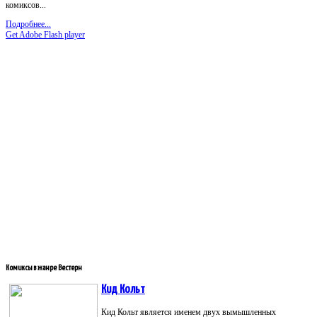
комиксов...
Подробнее...
Get Adobe Flash player
Комиксы
в жанре Вестерн
Кид Кольт
Кид Кольт является именем двух вымышленных