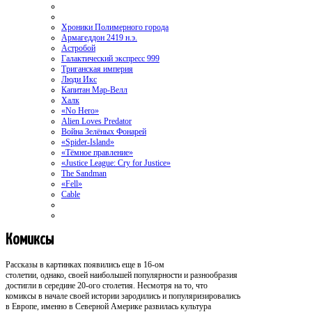
Хроники Полимерного города
Армагеддон 2419 н.э.
Астробой
Галактический экспресс 999
Триганская империя
Люди Икс
Капитан Мар-Велл
Халк
«No Hero»
Alien Loves Predator
Война Зелёных Фонарей
«Spider-Island»
«Тёмное правление»
«Justice League: Cry for Justice»
The Sandman
«Fell»
Cable
Комиксы
Рассказы в картинках появились еще в 16-ом
столетии, однако, своей наибольшей популярности и разнообразия
достигли в середине 20-ого столетия. Несмотря на то, что
комиксы в начале своей истории зародились и популяризировались
в Европе, именно в Северной Америке развилась культура