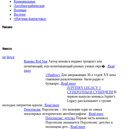
Криминальные
Автобиографические
Военные
Вестерн
«Научная фантастика»
Реклама
Новости
up
down
Комикс Red Star
Автор комикса видимо троцкист или
почитающий, или почитывающий разных умных евре�...
Read
more
«Shadow»
Для американцев 30-х годов XX века
главными развлечениями были радио и
бульварн...
Read more
JUPITER'S LEGACY 1
СУПЕРОТЦЫ И СУПЕРДЕТИ
В
первом выпуске комикса Jupiter's
Legacy рассказывают о группе
молодых патриотов-идеали...
Read more
Персеполис
Персеполис – это название одно из самых
популярных исторических автобиографиче...
Read more
Персеполис: детство
Первая часть комикса
Персеполис называется Персеполис: детство и
посвящена детс...
Read more