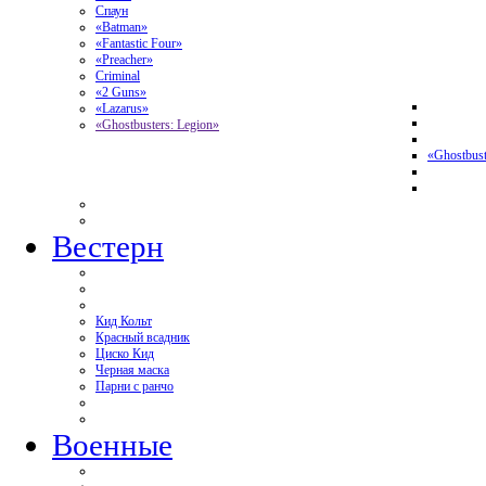
Спаун
«Batman»
«Fantastic Four»
«Preacher»
Criminal
«2 Guns»
«Lazarus»
«Ghostbusters: Legion»
«Ghostbust
Вестерн
Кид Кольт
Красный всадник
Циско Кид
Черная маска
Парни с ранчо
Военные