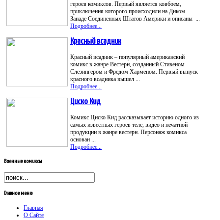
героев комиксов. Первый является ковбоем,
приключения которого происходили на Диком
Западе Соединенных Штатов Америки и описаны ...
Подробнее...
Красный всадник
Красный всадник – популярный американский
комикс в жанре Вестерн, созданный Стивеном
Слезингером и Фредом Харменом. Первый выпуск
красного всадника вышел ...
Подробнее...
Циско Кид
Комикс Циско Кид рассказывает историю одного из
самых известных героев теле, видео и печатной
продукции в жанре вестерн. Персонаж комикса
основан ...
Подробнее...
Военные
комиксы
Главное
меню
Главная
О Сайте