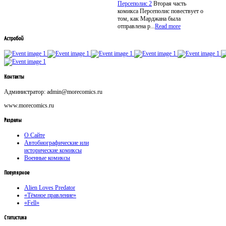
Персеполис 2
Вторая часть
комикса Персеполис повествует о
том, как Марджана была
отправлена р...
Read more
Астробой
Контакты
Администратор: admin@morecomics.ru
www.morecomics.ru
Разделы
О Сайте
Автобиографические или
исторические комиксы
Военные комиксы
Популярное
Alien Loves Predator
«Тёмное правление»
«Fell»
Статистика