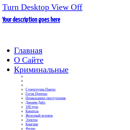
Turn Desktop View Off
Your description goes here
Главная
О Сайте
Криминальные
Супергруппа Паверс
Готэм Централ
Ненаказанное преступление
Джонни Дабл
100 пуль
Каратель
Железный человек
Электра
Кингпин
Филин