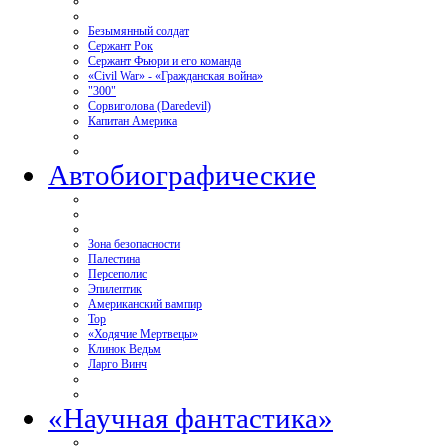
Безымянный солдат
Сержант Рок
Сержант Фьюри и его команда
«Civil War» - «Гражданская война»
"300"
Сорвиголова (Daredevil)
Капитан Америка
Автобиографические
Зона безопасности
Палестина
Персеполис
Эпилептик
Американский вампир
Тор
«Ходячие Мертвецы»
Клинок Ведьм
Ларго Винч
«Научная фантастика»